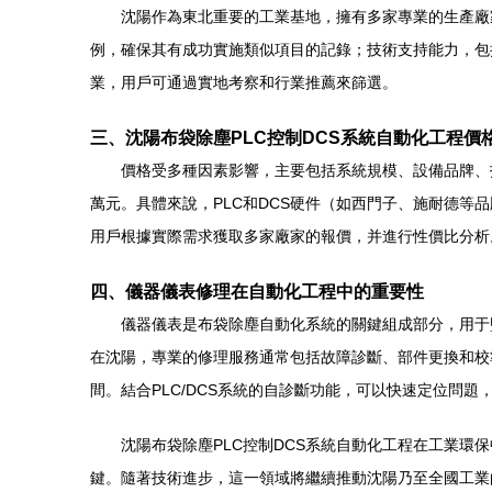
沈陽作為東北重要的工業基地，擁有多家專業的生產廠
例，確保其有成功實施類似項目的記錄；技術支持能力，包
業，用戶可通過實地考察和行業推薦來篩選。
三、沈陽布袋除塵PLC控制DCS系統自動化工程價
價格受多種因素影響，主要包括系統規模、設備品牌、
萬元。具體來說，PLC和DCS硬件（如西門子、施耐德
用戶根據實際需求獲取多家廠家的報價，并進行性價比分析
四、儀器儀表修理在自動化工程中的重要性
儀器儀表是布袋除塵自動化系統的關鍵組成部分，用于
在沈陽，專業的修理服務通常包括故障診斷、部件更換和校
間。結合PLC/DCS系統的自診斷功能，可以快速定位問題
沈陽布袋除塵PLC控制DCS系統自動化工程在工業
鍵。隨著技術進步，這一領域將繼續推動沈陽乃至全國工業