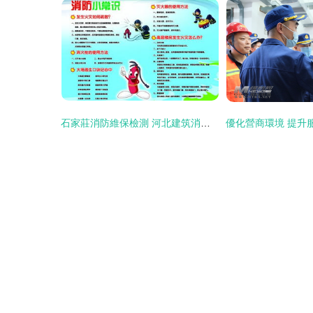
石家莊消防維保檢測 河北建筑消防中心專業守護，儀器儀表精細檢修