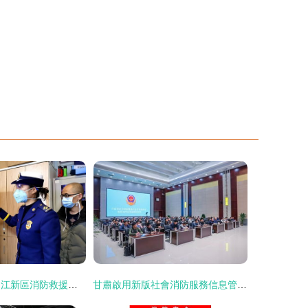
筑牢安全屏障 兩江新區消防救援支隊深入定點醫療機構開展消防技術指導服務
甘肅啟用新版社會消防服務信息管理系統及配套APP 以數字化賦能消防技術服務與儀器儀表修理