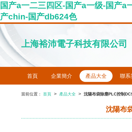
国产a一二三四区-国产a一级-国产a一
产chin-国产db624色
上海裕沛電子科技有限公司
首頁
企業簡介
產品大全
聯系
>
>
當前位置：
首頁
產品大全
沈陽布袋除塵PLC控制D
沈陽布