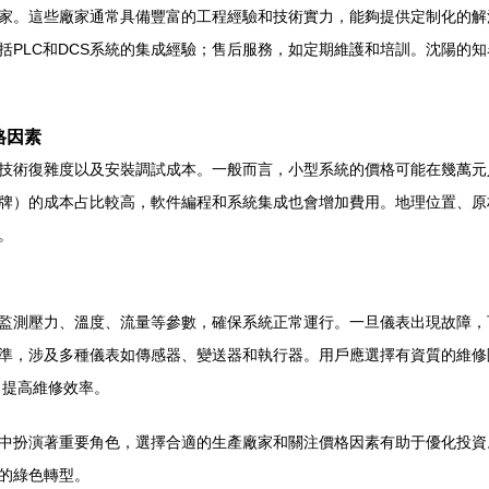
家。這些廠家通常具備豐富的工程經驗和技術實力，能夠提供定制化的解
括PLC和DCS系統的集成經驗；售后服務，如定期維護和培訓。沈陽的
格因素
技術復雜度以及安裝調試成本。一般而言，小型系統的價格可能在幾萬元
等品牌）的成本占比較高，軟件編程和系統集成也會增加費用。地理位置、
。
監測壓力、溫度、流量等參數，確保系統正常運行。一旦儀表出現故障，
準，涉及多種儀表如傳感器、變送器和執行器。用戶應選擇有資質的維修
，提高維修效率。
環保中扮演著重要角色，選擇合適的生產廠家和關注價格因素有助于優化投
的綠色轉型。