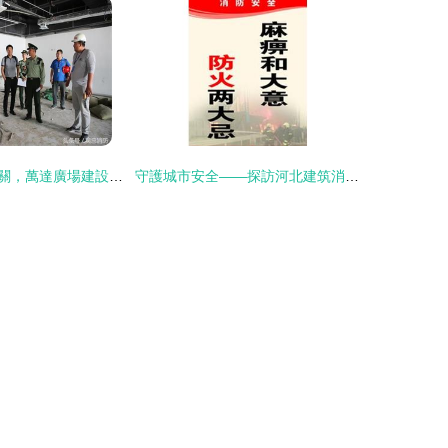
吳忠消防嚴格把關，萬達廣場建設工程進入預驗收階段，儀器儀表安全成關鍵一環
守護城市安全——探訪河北建筑消防設施技術服務中心