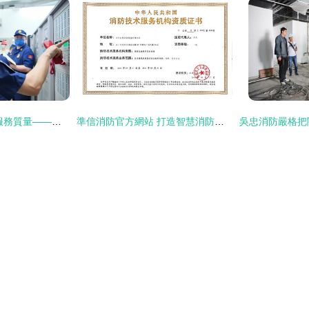
優化營商環境 提升服務質量——看綿陽消防執法精英如何實現'精準監管'
準信消防官方網站 打造智慧消防全產業鏈解決方案，引領消防技術服務新篇章