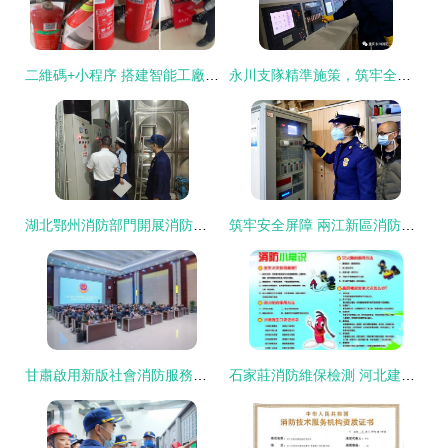
二維碼+小程序 搭建智能工廠消防安全巡檢與儀器儀表修理一體化系統
永川支隊精準施策，筑牢全區醫療衛生機構消防安全防線
湖北鄂州消防部門開展消防技術服務機構專項檢查，聚焦儀器儀表修理維護質量
筑牢安全屏障 兩江新區消防救援支隊深入定點醫療機構開展消防技術指導服務
甘肅啟用新版社會消防服務信息管理系統及配套APP 以數字化賦能消防技術服務與儀器儀表修理
石家莊消防維保檢測 河北建筑消防中心專業守護，儀器儀表精細檢修