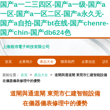
国产a一二三四区-国产a一级-国产a
一区-国产a一区二区-国产a永久无-
国产a自拍-国产bt在线-国产chenre-
国产chin-国产db624色
上海裕沛電子科技有限公司
首頁
企業簡介
產品大全
聯系我們
企業信息
訪客
>
>
當前位置：
首頁
產品大全
道閘與通道閘 東莞市仁建智能設備
在儀器儀表修理中的優勢
道閘與通道閘 東莞市仁建智能設備
在儀器儀表修理中的優勢