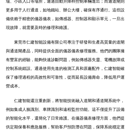
場、小區入口等場所，通過自動升降桿控制車輛進出；而通道閘則
更多用于人行通道，如地鐵站、辦公大樓，確保有序通行。這些設
備依賴于精密的儀器儀表，如傳感器、控制器和顯示單元，一旦出
現故障，就需要及時的修理和維護。
東莞市仁建智能設備有限公司專注于研發和生產高質量的道閘
與通道閘產品，同時提供全面的儀器儀表修理服務。他們的團隊擁
有豐富的經驗，能夠快速診斷問題，例如傳感器失靈、電機故障或
控制系統錯誤。通過使用先進的檢測工具和原廠配件，仁建智能確
保了修理過程的高效性和可靠性，從而延長設備壽命，降低用戶運
營成本。
仁建智能還注重創新，將智能技術融入道閘和通道閘系統中，
例如集成人臉識別、車牌識別和遠程監控功能。這不僅提升了設備
的智能化水平，還簡化了日常維護。在儀器儀表修理方面，他們提
供定期保養和應急服務，幫助客戶預防潛在問題，保障系統穩定運