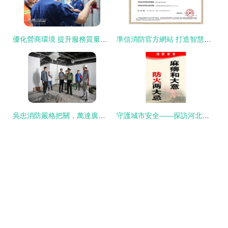
優化營商環境 提升服務質量——看綿陽消防執法精英如何實現'精準監管'
準信消防官方網站 打造智慧消防全產業鏈解決方案，引領消防技術服務新篇章
吳忠消防嚴格把關，萬達廣場建設工程進入預驗收階段，儀器儀表安全成關鍵一環
守護城市安全——探訪河北建筑消防設施技術服務中心